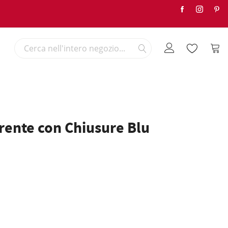
Search
Carre
Search
rente con Chiusure Blu