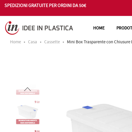
SPEDIZIONI GRATUITE PER ORDINI DA 50€
HOME
PRODOT
Home
Casa
Cassette
Mini Box Trasparente con Chiusure 
Vai
Vai
alla
all'inizio
fine
della
della
galleria
galleria
di
di
immagini
immagini