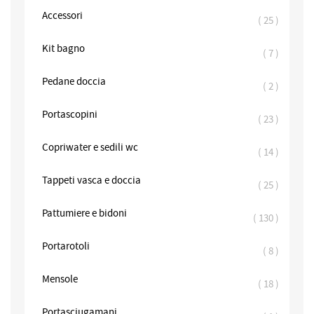
Accessori
elementi
25
Kit bagno
elementi
7
Pedane doccia
elementi
2
Portascopini
elementi
23
Copriwater e sedili wc
elementi
14
Tappeti vasca e doccia
elementi
25
Pattumiere e bidoni
elementi
130
Portarotoli
elementi
8
Mensole
elementi
18
Portasciugamani