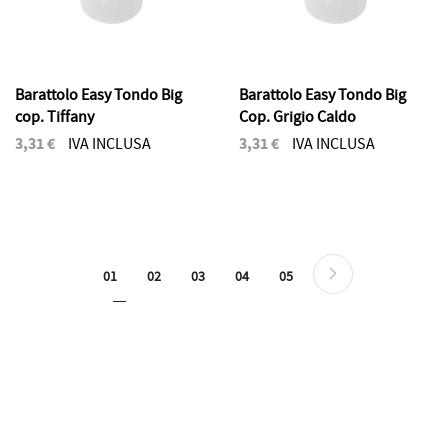
Barattolo Easy Tondo Big
Barattolo Easy Tondo Big
cop. Tiffany
Cop. Grigio Caldo
3,31 €
3,31 €
IVA INCLUSA
IVA INCLUSA
Pagina
Pagina
Successivo
Attualmente stai leggendo la pagina
Pagina
Pagina
Pagina
Pagina
01
02
03
04
05