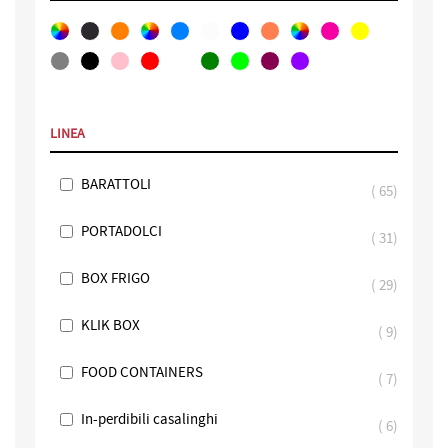
LINEA
BARATTOLI
65
PORTADOLCI
31
BOX FRIGO
29
KLIK BOX
9
FOOD CONTAINERS
7
In-perdibili casalinghi
6