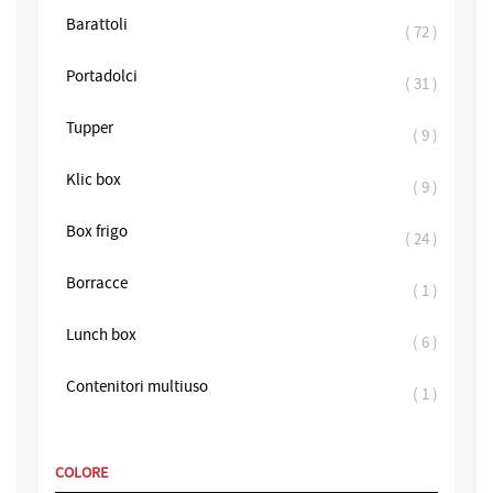
Barattoli
elementi
72
Portadolci
elementi
31
Tupper
elementi
9
Klic box
elementi
9
Box frigo
elementi
24
Borracce
element
1
Lunch box
elementi
6
Contenitori multiuso
element
1
COLORE