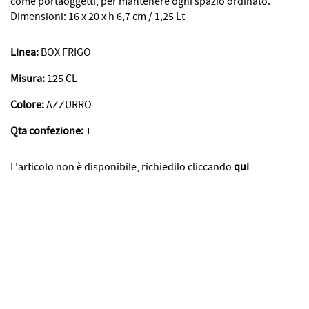
come portaoggetti, per mantenere ogni spazio ordinato.
Dimensioni: 16 x 20 x h 6,7 cm / 1,25 Lt
Linea:
BOX FRIGO
Misura:
125 CL
Colore:
AZZURRO
Qta confezione:
1
L'articolo non è disponibile, richiedilo cliccando
qui