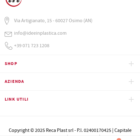
Via Artigianato, 15 - 60027 Osimo (AN)
info@ideeinplastica.com
+39 071 723 1208
SHOP
AZIENDA
LINK UTILI
Copyright © 2025 Reca Plast srl - P.I. 02400170425 | Capitale
sociale € 100.000 i.v. | REA n. 184511 |
credits