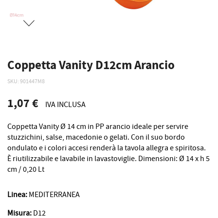
Coppetta Vanity D12cm Arancio
SKU
901447M8
1,07 €
IVA INCLUSA
Coppetta Vanity Ø 14 cm in PP arancio ideale per servire
stuzzichini, salse, macedonie o gelati. Con il suo bordo
ondulato e i colori accesi renderà la tavola allegra e spiritosa.
È riutilizzabile e lavabile in lavastoviglie. Dimensioni: Ø 14 x h 5
cm / 0,20 Lt
Linea:
MEDITERRANEA
Misura:
D12