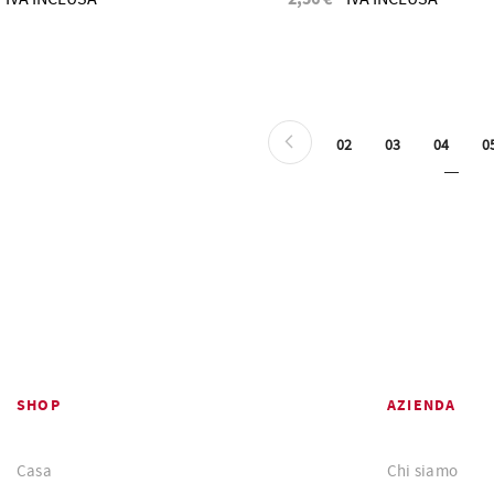
Pagina
Pagina
Precedente
Pagina
Pagina
Attualmen
P
02
03
04
0
SHOP
AZIENDA
Casa
Chi siamo